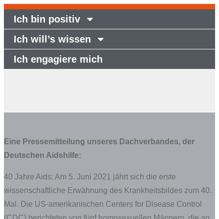
Ich bin positiv
Ich will’s wissen
Ich engagiere mich
40 Jahre HIV/AIDS
Eine Pressemitteilung unseres Dachverbandes, der
Deutschen Aidshilfe:
40 Jahre Aids: Am 5. Juni 2021 jährt sich die erste
wissenschaftliche Erwähnung des Krankheitsbildes zum 40.
Mal. Die US-amerikanischen Centers for Disease Control
(CDC) berichteten von fünf homosexuellen Männern, die an