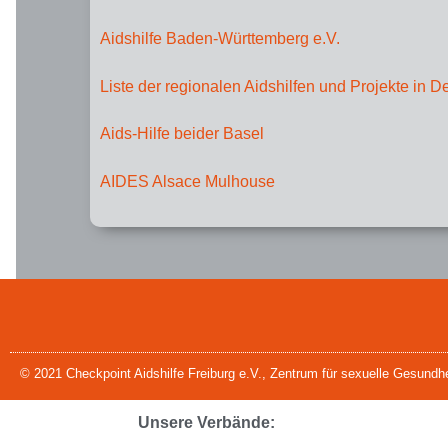
Aidshilfe Baden-Württemberg e.V.
Liste der regionalen Aidshilfen und Projekte in 
Aids-Hilfe beider Basel
AIDES Alsace Mulhouse
© 2021 Checkpoint Aidshilfe Freiburg e.V., Zentrum für sexuelle Gesundhe
Unsere Verbände: