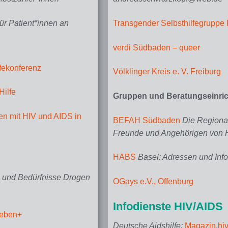
für Patient*innen an
Transgender Selbsthilfegruppe F
verdi Südbaden – queer
fekonferenz
Völklinger Kreis e. V. Freiburg
Hilfe
Gruppen und Beratungseinric
en mit HIV und AIDS in
BEFAH Südbaden
Die Regiona
Freunde und Angehörigen von 
HABS
Basel: Adressen und Inf
n und Bedürfnisse Drogen
OGays e.V., Offenburg
Infodienste HIV/AIDS
Leben+
Deutsche Aidshilfe:
Magazin.hiv