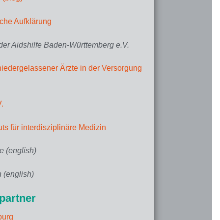
iche Aufklärung
der Aidshilfe Baden-Württemberg e.V.
iedergelassener Ärzte in der Versorgung
.
tuts für interdisziplinäre Medizin
 (english)
 (english)
partner
burg