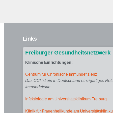
Links
Freiburger Gesundheitsnetzwerk
Klinische Einrichtungen:
Centrum für Chronische Immundefizienz
Das CCI ist ein in Deutschland einzigartiges Ref
Immundefekte.
Infektiologie am Universitätsklinikum Freiburg
Klinik für Frauenheilkunde am Universitätsklinik