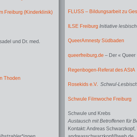
FLUSS – Bildungsarbeit zu Gesc
 Freiburg (Kinderklinik)
ILSE Freiburg
Initiative lesbis
QueerAmnesty Südbaden
sadel und Dr. med.
queerfreiburg.de
– Der « Queer 
Regenbogen-Referat des AStA
Jan Thoden
Rosekids e.V.
Schwul-Lesbisch
Schwule Filmwoche Freiburg
Schwule und Krebs
Austausch mit Betroffenen für B
Kontakt: Andreas Schwarzkopf,
elbstzahler*innen
andreasschwarzkopf@web.de