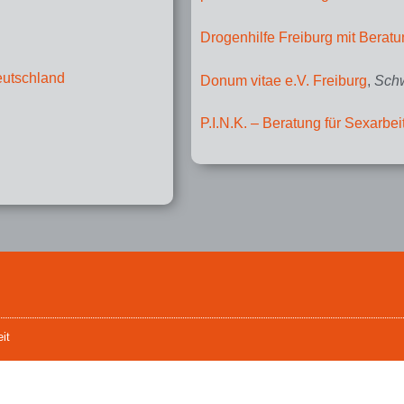
Drogenhilfe Freiburg mit Berat
Deutschland
Donum vitae e.V. Freiburg
,
Schw
P.I.N.K. – Beratung für Sexarbei
it