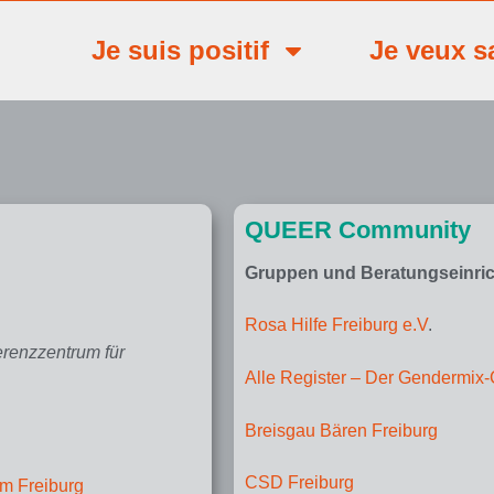
Je suis positif
Je veux s
QUEER Community
Gruppen und Beratungseinric
Rosa Hilfe Freiburg e.V
.
erenzzentrum für
Alle Register – Der Gendermix
Breisgau Bären Freiburg
CSD Freiburg
um Freiburg