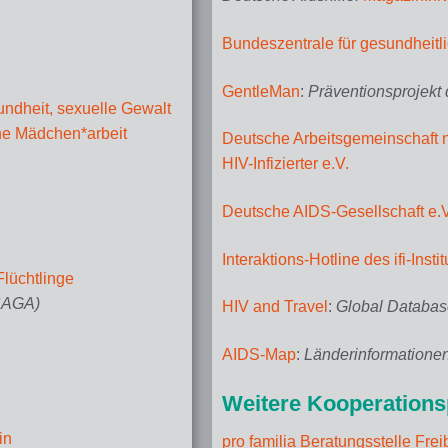
Bundeszentrale für gesundheitl
GentleMan
:
Präventionsprojekt 
ndheit, sexuelle Gewalt
che Mädchen*
arbeit
Deutsche Arbeitsgemeinschaft n
HIV-Infizierter e.V.
Deutsche AIDS-Gesellschaft e.V
Interaktions-Hotline des ifi-Insti
Flüchtlinge
SAGA)
HIV and Travel
:
Global Database
AIDS-Map
:
Länderinformationen
Weitere Kooperations
in
pro familia Beratungsstelle Frei