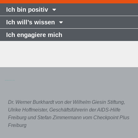
Ich bin positiv
Ich will’s wissen
Ich engagiere mich
Wilhelm Giesin Stiftung unterstützt den Checkpoint Plus
Dr. Werner Burkhardt von der Wilhelm Giesin Stiftung,
Ulrike Hoffmeister, Geschäftsführerin der AIDS-Hilfe
Freiburg und Stefan Zimmermann vom Checkpoint Plus
Freiburg